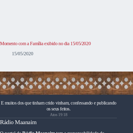
Momento com a Família exibido no dia 15/05/2020
15/05/2020
E muitos dos que tinham crido vinham, confessando e publicando
os seus feitos.
Atos 19:18
Rádio Maanaim