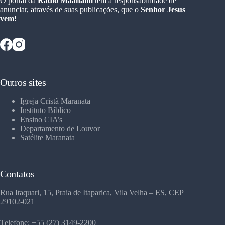
O portal da
Rádio Maanaim
tem a responsabilidade de
anunciar, através de suas publicações, que o
Senhor Jesus
vem!
Outros sites
Igreja Cristã Maranata
Instituto Bíblico
Ensino CIA’s
Departamento de Louvor
Satélite Maranata
Contatos
Rua Itaquari, 15, Praia de Itaparica, Vila Velha – ES, CEP
29102-021
Telefone: +55 (27) 3149-2200