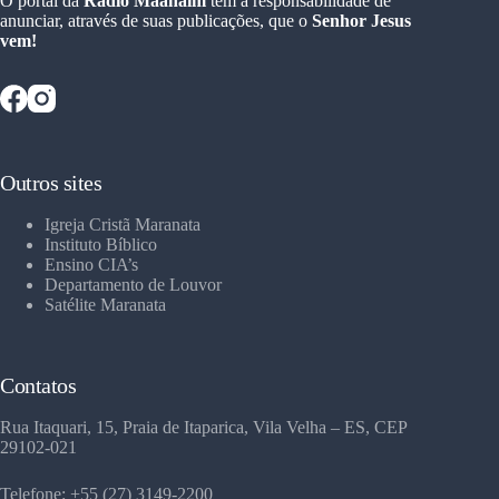
O portal da
Rádio Maanaim
tem a responsabilidade de
anunciar, através de suas publicações, que o
Senhor Jesus
vem!
Outros sites
Igreja Cristã Maranata
Instituto Bíblico
Ensino CIA’s
Departamento de Louvor
Satélite Maranata
Contatos
Rua Itaquari, 15, Praia de Itaparica, Vila Velha – ES, CEP
29102-021
Telefone: +55 (27) 3149-2200