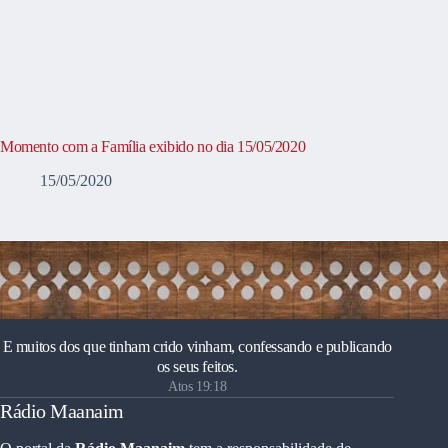
Momento com a Família exibido no dia 15/05/2020
15/05/2020
E muitos dos que tinham crido vinham, confessando e publicando
os seus feitos.
Atos 19:18
Rádio Maanaim