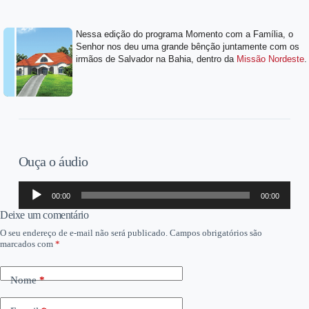
Nessa edição do programa Momento com a Família, o
Senhor nos deu uma grande bênção juntamente com os
irmãos de Salvador na Bahia, dentro da
Missão Nordeste
.
Ouça o áudio
Tocador
00:00
00:00
de
áudio
Deixe um comentário
O seu endereço de e-mail não será publicado.
Campos obrigatórios são
marcados com
*
Nome
*