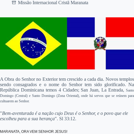
Missão Internacional Cristã Maranata
A Obra do Senhor no Exterior tem crescido a cada dia. Novos templos
sendo consagrados e o nome do Senhor tem sido glorificado. Na
República Dominicana temos 4 Cidades; San Juan, La Entrada,
Santo
Domingo (Central) e Santo Domingo (Zona Oriental),
onde há servos que se reúnem par
cultuarem ao Senhor.
"
Bem-aventurada é a nação cujo Deus é o Senhor, e o povo que ele
escolheu para a sua herança
". Sl 33:12.
MARANATA, ORA VEM SENHOR JESUS!