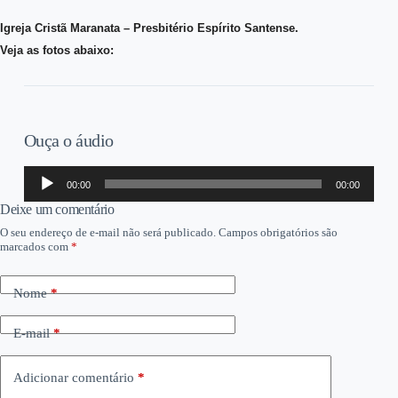
Igreja Cristã Maranata – Presbitério Espírito Santense.
Veja as fotos abaixo:
Ouça o áudio
Tocador
00:00
00:00
de
áudio
Deixe um comentário
O seu endereço de e-mail não será publicado.
Campos obrigatórios são
marcados com
*
Nome
*
E-mail
*
Adicionar comentário
*