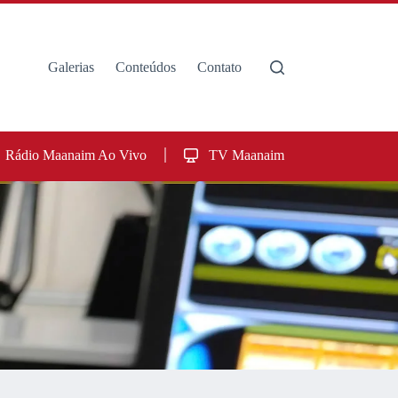
Galerias
Conteúdos
Contato
Rádio Maanaim Ao Vivo
TV Maanaim