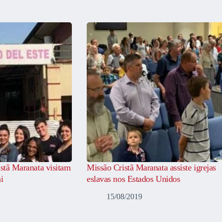
istã Maranata visitam
Missão Cristã Maranata assiste igrejas
i
eslavas nos Estados Unidos
15/08/2019