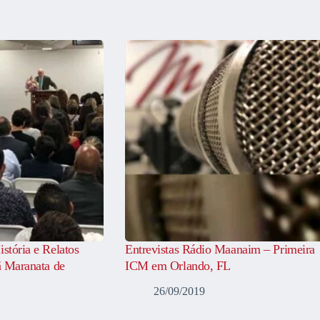
istória e Relatos
Entrevistas Rádio Maanaim – Primeira
tã Maranata de
ICM em Orlando, FL
26/09/2019