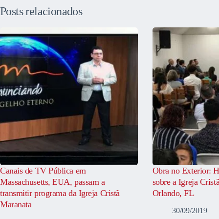
Posts relacionados
Canais de TV Pública em
Obra no Exterior: H
Massachusetts, EUA, passam a
sobre a Igreja Cris
transmitir programa da Igreja Cristã
Orlando, FL
Maranata
30/09/2019