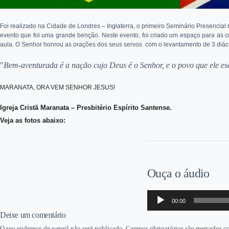
Foi realizado na Cidade de Londres – Inglaterra, o primeiro Seminário Presenci
evento que foi uma grande benção. Neste evento, foi criado um espaço para as
aula. O Senhor honrou as orações dos seus servos com o levantamento de 3 diácon
"
Bem-aventurada é a nação cujo Deus é o Senhor, e o povo que ele es
MARANATA, ORA VEM SENHOR JESUS!
Igreja Cristã Maranata – Presbitério Espírito Santense.
Veja as fotos abaixo:
Ouça o áudio
Tocador
00:00
de
áudio
Deixe um comentário
O seu endereço de e-mail não será publicado.
Campos obrigatórios são marcados 