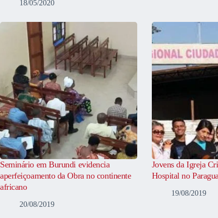
18/05/2020
Seminário em Burundi evidencia
Jovens da Igreja Cr
aperfeiçoamento da Obra no continente
Hospital no Paragua
africano
19/08/2019
20/08/2019