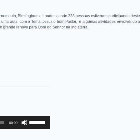
ournemouth, Birmingham e Londres, onde 238 pessoas estiveram participando deste
am uma aula com o Tema: Jesus o bom Pastor, e algumas atividades envolvendo a
um grande renovo para Obra do Senhor na Inglaterra.
Use
00:00
as
setas
para