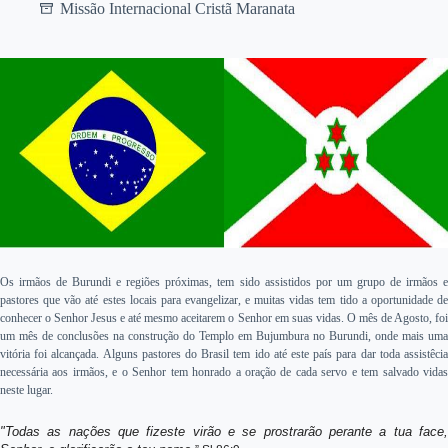
Missão Internacional Cristã Maranata
Os irmãos de Burundi e regiões próximas, tem sido assistidos por um grupo de irmãos e
pastores que vão até estes locais para evangelizar, e muitas vidas tem tido a oportunidade de
conhecer o Senhor Jesus e até mesmo aceitarem o Senhor em suas vidas. O mês de Agosto, foi
um mês de conclusões na construção do Templo em Bujumbura no Burundi, onde mais uma
vitória foi alcançada. Alguns pastores do Brasil tem ido até este país para dar toda assistêcia
necessária aos irmãos, e o Senhor tem honrado a oração de cada servo e tem salvado vidas
neste lugar.
"Todas as nações que fizeste virão e se prostrarão perante a tua face,