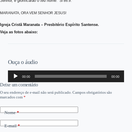
Senhor, e glorificarão o teu nome.
” Sl 86:9.
MARANATA, ORA VEM SENHOR JESUS!
Igreja Cristã Maranata – Presbitério Espírito Santense.
Veja as fotos abaixo:
Ouça o áudio
Tocador
00:00
00:00
de
áudio
Deixe um comentário
O seu endereço de e-mail não será publicado.
Campos obrigatórios são
marcados com
*
Nome
*
E-mail
*