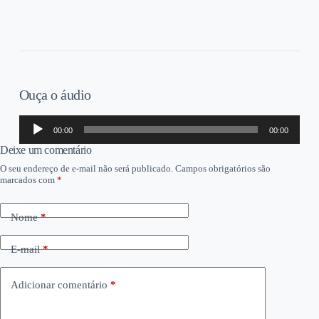
Ouça o áudio
Tocador
00:00
00:00
de
áudio
Deixe um comentário
O seu endereço de e-mail não será publicado.
Campos obrigatórios são
marcados com
*
Nome
*
E-mail
*
Adicionar comentário
*