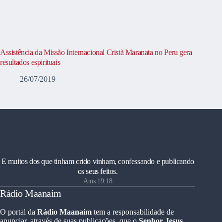
Assistência da Missão Internacional Cristã Maranata no Peru gera
resultados espirituais
26/07/2019
E muitos dos que tinham crido vinham, confessando e publicando
os seus feitos.
Atos 19:18
Rádio Maanaim
O portal da
Rádio Maanaim
tem a responsabilidade de
anunciar, através de suas publicações, que o
Senhor Jesus