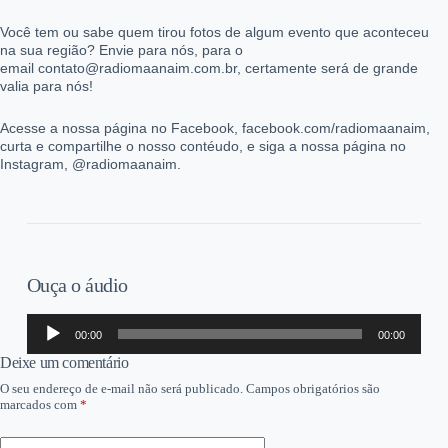
Você tem ou sabe quem tirou fotos de algum evento que aconteceu
na sua região? Envie para nós, para o
email contato@radiomaanaim.com.br, certamente será de grande
valia para nós!
Acesse a nossa página no Facebook, facebook.com/radiomaanaim,
curta e compartilhe o nosso contéudo, e siga a nossa página no
Instagram, @radiomaanaim.
Ouça o áudio
Tocador
00:00
00:00
de
áudio
Deixe um comentário
O seu endereço de e-mail não será publicado.
Campos obrigatórios são
marcados com
*