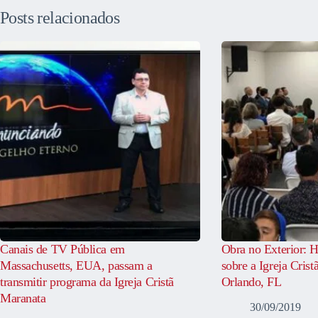
Posts relacionados
Canais de TV Pública em
Obra no Exterior: H
Massachusetts, EUA, passam a
sobre a Igreja Cris
transmitir programa da Igreja Cristã
Orlando, FL
Maranata
30/09/2019