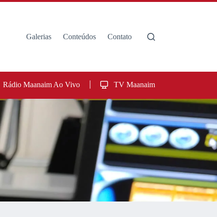
Galerias
Conteúdos
Contato
Rádio Maanaim Ao Vivo
TV Maanaim