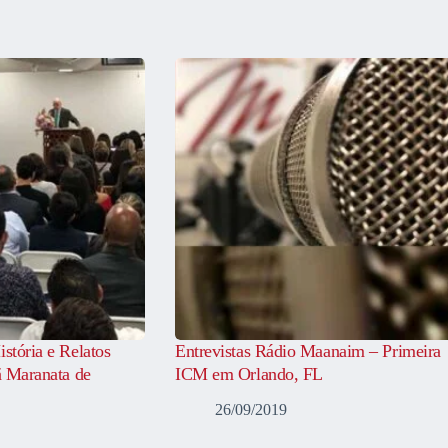
istória e Relatos
Entrevistas Rádio Maanaim – Primeira
tã Maranata de
ICM em Orlando, FL
26/09/2019