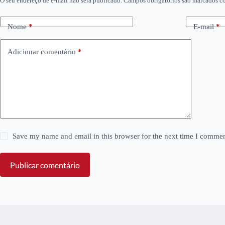
O seu endereço de e-mail não será publicado.
Campos obrigatórios são marcados 
Nome
*
E-mail
*
Adicionar comentário
*
Save my name and email in this browser for the next time I commen
Publicar comentário