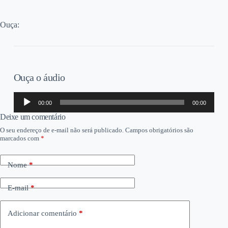
Ouça:
Ouça o áudio
Tocador
00:00
00:00
de
áudio
Deixe um comentário
O seu endereço de e-mail não será publicado.
Campos obrigatórios são
marcados com
*
Nome
*
E-mail
*
Adicionar comentário
*