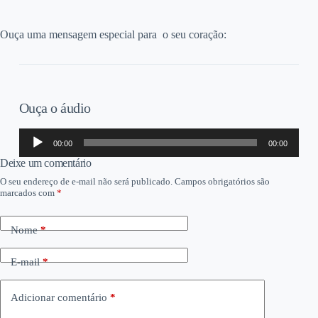
Ouça uma mensagem especial para o seu coração:
Ouça o áudio
Tocador
00:00
00:00
de
áudio
Deixe um comentário
O seu endereço de e-mail não será publicado.
Campos obrigatórios são
marcados com
*
Nome
*
E-mail
*
Adicionar comentário
*