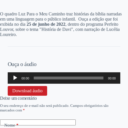
O
quadro Luz Para o Meu Caminho traz histórias da bíblia narradas
em uma linguagem para o público infantil. Ouça a edição que foi
exibida no dia
25 de junho
de 2022
, dentro do programa Perfeito
Louvor, sobre o tema "História de Davi", com narração de Lucélia
Loureiro.
Ouça o áudio
Tocador
00:00
00:00
de
áudio
Download áudio
Deixe um comentário
O seu endereço de e-mail não será publicado.
Campos obrigatórios são
marcados com
*
Nome
*