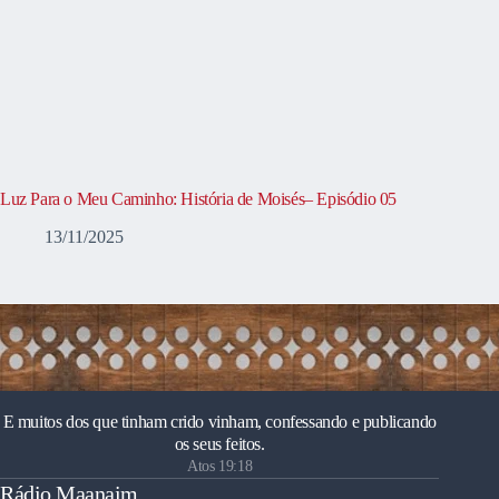
Luz Para o Meu Caminho: História de Moisés– Episódio 05
13/11/2025
E muitos dos que tinham crido vinham, confessando e publicando
os seus feitos.
Atos 19:18
Rádio Maanaim