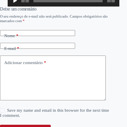
00:00
00:00
de
áudio
Deixe um comentário
O seu endereço de e-mail não será publicado.
Campos obrigatórios são
marcados com
*
Nome
*
E-mail
*
Adicionar comentário
*
Save my name and email in this browser for the next time
I comment.