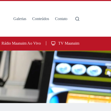
Galerias
Conteúdos
Contato
Rádio Maanaim Ao Vivo
TV Maanaim