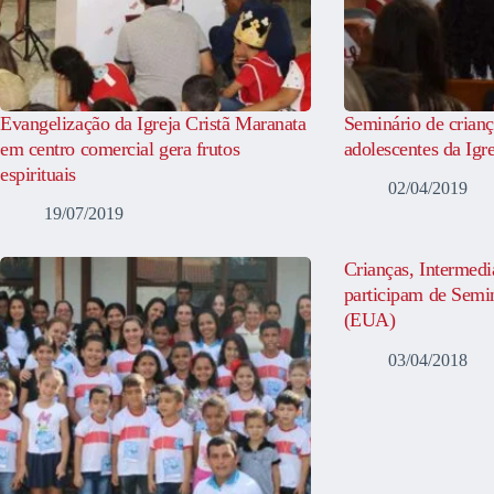
Evangelização da Igreja Cristã Maranata
Seminário de crianç
em centro comercial gera frutos
adolescentes da Igr
espirituais
02/04/2019
19/07/2019
Crianças, Intermedi
participam de Semi
(EUA)
03/04/2018