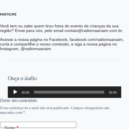
PARTICIPE
Você tem ou sabe quem tirou fotos do evento de crianças da sua
região? Envie para nós, pelo email contato@radiomaanaim.com.br.
Acesse a nossa página no Facebook, facebook.com/radiomaanaim,
curta e compartilhe o nosso conteúdo, e siga a nossa página no
Instagram, @radiomaanaim.
Ouça o áudio
Tocador
00:00
00:00
de
áudio
Deixe um comentário
O seu endereço de e-mail não será publicado.
Campos obrigatórios são
marcados com
*
Nome
*