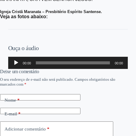
Igreja Cristã Maranata – Presbitério Espírito Santense.
Veja as fotos abaixo:
Ouça o áudio
Tocador
00:00
00:00
de
áudio
Deixe um comentário
O seu endereço de e-mail não será publicado.
Campos obrigatórios são
marcados com
*
Nome
*
E-mail
*
Adicionar comentário
*