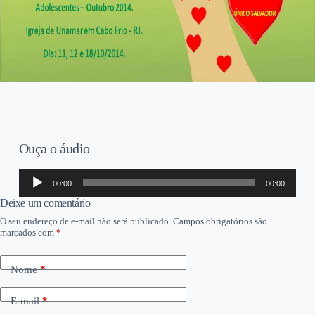
Ouça o áudio
Tocador
00:00
00:00
de
áudio
Deixe um comentário
O seu endereço de e-mail não será publicado.
Campos obrigatórios são
marcados com
*
Nome
*
E-mail
*