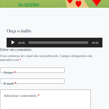
Ouça o áudio
Tocador
00:00
00:00
de
áudio
Deixe um comentário
O seu endereço de e-mail não será publicado.
Campos obrigatórios são
marcados com
*
Nome
*
E-mail
*
Adicionar comentário
*