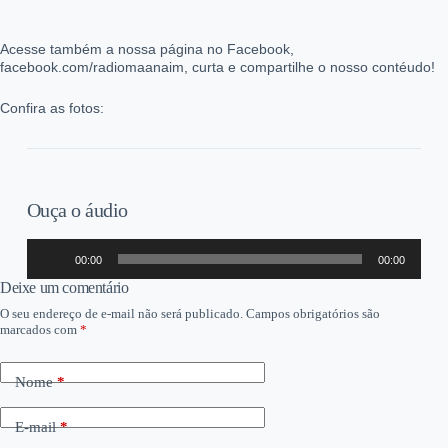
Acesse também a nossa página no Facebook,
facebook.com/radiomaanaim, curta e compartilhe o nosso contéudo!
Confira as fotos:
Ouça o áudio
Tocador
00:00
00:00
de
áudio
Deixe um comentário
O seu endereço de e-mail não será publicado.
Campos obrigatórios são
marcados com
*
Nome
*
E-mail
*