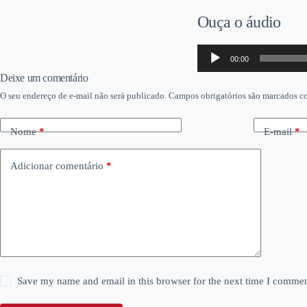
Ouça o áudio
Tocador
00:00
de
áudio
Deixe um comentário
O seu endereço de e-mail não será publicado.
Campos obrigatórios são marcados 
Nome
*
E-mail
*
Adicionar comentário
*
Save my name and email in this browser for the next time I commen