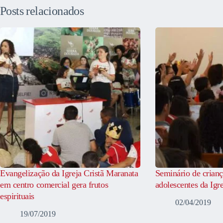
Posts relacionados
Evangelização da Igreja Cristã Maranata
Seminário de crianç
em centro comercial gera frutos
adolescentes da Igr
espirituais
02/04/2019
19/07/2019