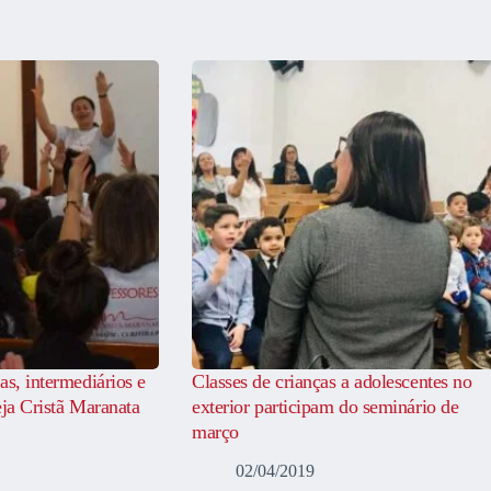
as, intermediários e
Classes de crianças a adolescentes no
eja Cristã Maranata
exterior participam do seminário de
março
02/04/2019