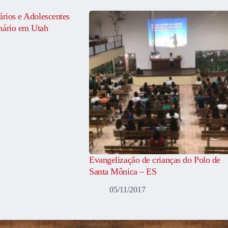
ários e Adolescentes
nário em Utah
Evangelização de crianças do Polo de
Santa Mônica – ES
05/11/2017