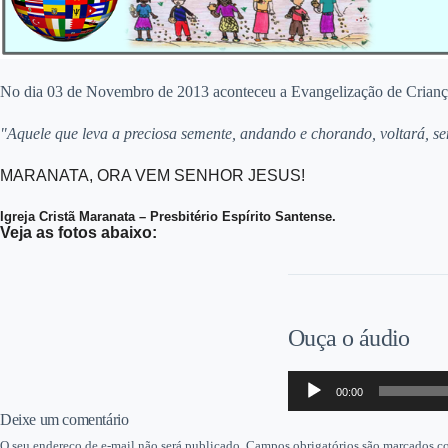
No dia 03 de Novembro de 2013 aconteceu a Evangelização de Criança
"Aquele que leva a preciosa semente, andando e chorando, voltará, s
MARANATA, ORA VEM SENHOR JESUS!
Igreja Cristã Maranata – Presbitério Espírito Santense.
Veja as fotos abaixo:
Ouça o áudio
Tocador
00:00
de
áudio
Deixe um comentário
O seu endereço de e-mail não será publicado.
Campos obrigatórios são marcados 