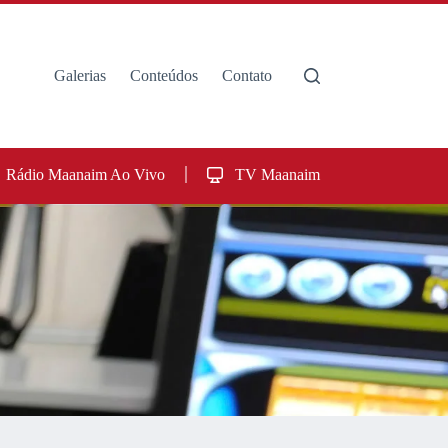
Galerias
Conteúdos
Contato
Rádio Maanaim Ao Vivo
TV Maanaim