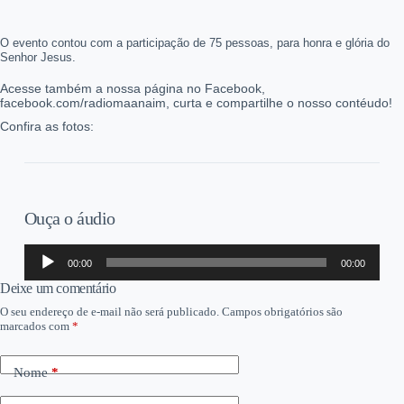
O evento contou com a participação de 75 pessoas, para honra e glória do
Senhor Jesus.
Acesse também a nossa página no Facebook,
facebook.com/radiomaanaim, curta e compartilhe o nosso contéudo!
Confira as fotos:
Ouça o áudio
Tocador
00:00
00:00
de
áudio
Deixe um comentário
O seu endereço de e-mail não será publicado.
Campos obrigatórios são
marcados com
*
Nome
*