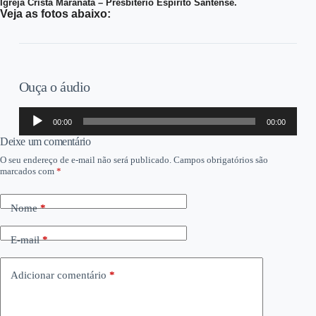
Igreja Cristã Maranata – Presbitério Espírito Santense.
Veja as fotos abaixo:
Ouça o áudio
Tocador
00:00
00:00
de
áudio
Deixe um comentário
O seu endereço de e-mail não será publicado.
Campos obrigatórios são
marcados com
*
Nome
*
E-mail
*
Adicionar comentário
*