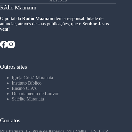
Atos 19:18
Rádio Maanaim
O portal da
Rádio Maanaim
tem a responsabilidade de
anunciar, através de suas publicações, que o
Senhor Jesus
vem!
Outros sites
Igreja Cristã Maranata
Instituto Bíblico
Ensino CIA’s
Departamento de Louvor
Satélite Maranata
Contatos
Rua Itaquari, 15, Praia de Itaparica, Vila Velha – ES, CEP