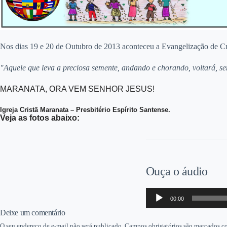
Nos dias 19 e 20 de Outubro de 2013 aconteceu a Evangelização de Cri
"Aquele que leva a preciosa semente, andando e chorando, voltará, s
MARANATA, ORA VEM SENHOR JESUS!
Igreja Cristã Maranata – Presbitério Espírito Santense.
Veja as fotos abaixo:
Ouça o áudio
Tocador
00:00
de
áudio
Deixe um comentário
O seu endereço de e-mail não será publicado.
Campos obrigatórios são marcados 