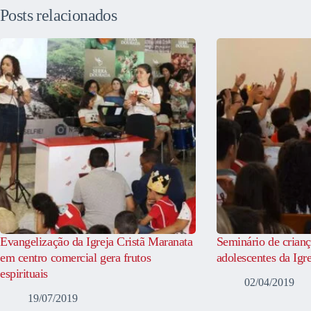
Posts relacionados
Evangelização da Igreja Cristã Maranata
Seminário de crianç
em centro comercial gera frutos
adolescentes da Igr
espirituais
02/04/2019
19/07/2019