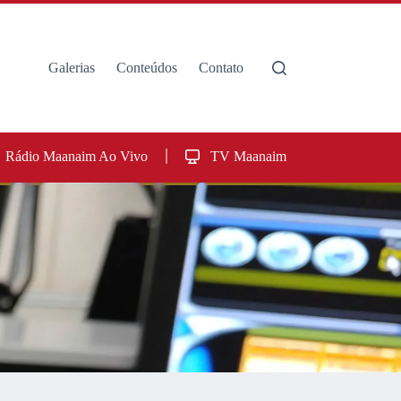
Galerias
Conteúdos
Contato
Rádio Maanaim Ao Vivo
TV Maanaim