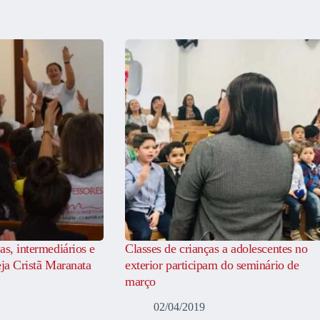
as, intermediários e
Classes de crianças a adolescentes no
eja Cristã Maranata
exterior participam do seminário de
março
02/04/2019