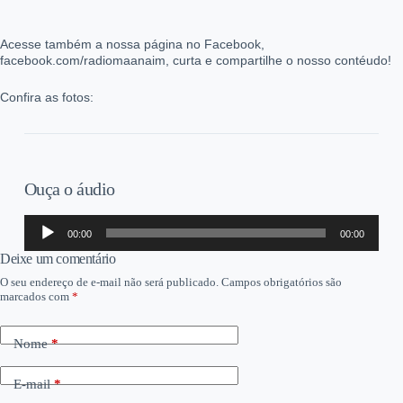
Acesse também a nossa página no Facebook,
facebook.com/radiomaanaim, curta e compartilhe o nosso contéudo!
Confira as fotos:
Ouça o áudio
Tocador
00:00
00:00
de
áudio
Deixe um comentário
O seu endereço de e-mail não será publicado.
Campos obrigatórios são
marcados com
*
Nome
*
E-mail
*