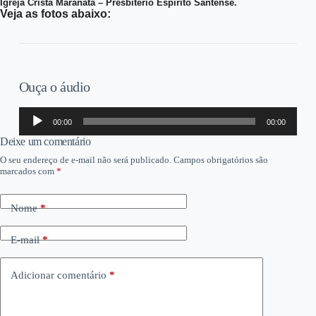
Igreja Cristã Maranata – Presbitério Espírito Santense.
Veja as fotos abaixo:
Ouça o áudio
Tocador
00:00
00:00
de
áudio
Deixe um comentário
O seu endereço de e-mail não será publicado.
Campos obrigatórios são
marcados com
*
Nome
*
E-mail
*
Adicionar comentário
*