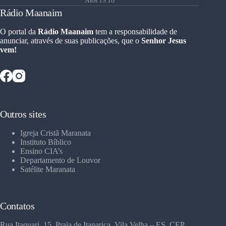
Atos 19:18
Rádio Maanaim
O portal da
Rádio Maanaim
tem a responsabilidade de
anunciar, através de suas publicações, que o
Senhor Jesus
vem!
Outros sites
Igreja Cristã Maranata
Instituto Bíblico
Ensino CIA’s
Departamento de Louvor
Satélite Maranata
Contatos
Rua Itaquari, 15, Praia de Itaparica, Vila Velha – ES, CEP