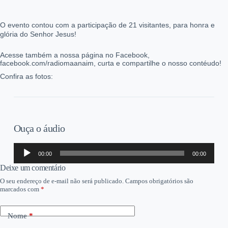
O evento contou com a participação de 21 visitantes, para honra e
glória do Senhor Jesus!
Acesse também a nossa página no Facebook,
facebook.com/radiomaanaim, curta e compartilhe o nosso contéudo!
Confira as fotos:
Ouça o áudio
Tocador
00:00
00:00
de
áudio
Deixe um comentário
O seu endereço de e-mail não será publicado.
Campos obrigatórios são
marcados com
*
Nome
*