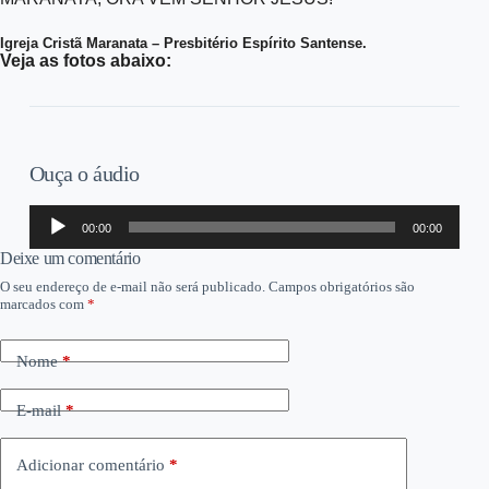
Igreja Cristã Maranata – Presbitério Espírito Santense.
Veja as fotos abaixo:
Ouça o áudio
Tocador
00:00
00:00
de
áudio
Deixe um comentário
O seu endereço de e-mail não será publicado.
Campos obrigatórios são
marcados com
*
Nome
*
E-mail
*
Adicionar comentário
*