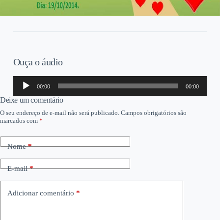
Ouça o áudio
Tocador
00:00
00:00
de
áudio
Deixe um comentário
O seu endereço de e-mail não será publicado.
Campos obrigatórios são
marcados com
*
Nome
*
E-mail
*
Adicionar comentário
*