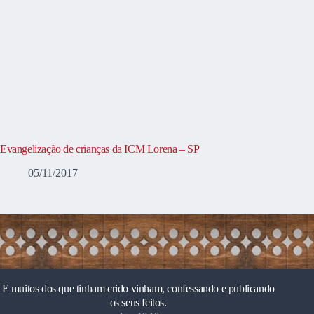
Evangelização de crianças da ICM Lorena – SP
05/11/2017
E muitos dos que tinham crido vinham, confessando e publicando
os seus feitos.