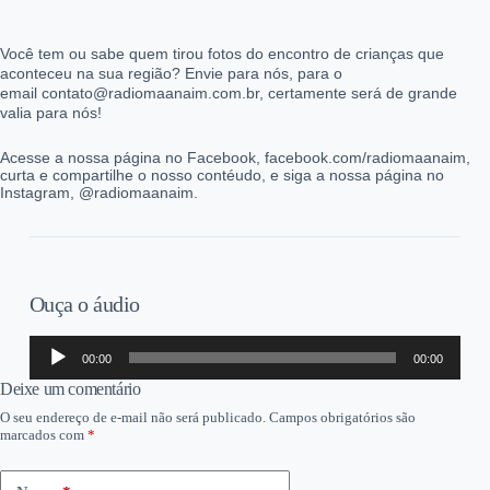
Você tem ou sabe quem tirou fotos do encontro de crianças que
aconteceu na sua região? Envie para nós, para o
email contato@radiomaanaim.com.br, certamente será de grande
valia para nós!
Acesse a nossa página no Facebook, facebook.com/radiomaanaim,
curta e compartilhe o nosso contéudo, e siga a nossa página no
Instagram, @radiomaanaim.
Ouça o áudio
Tocador
00:00
00:00
de
áudio
Deixe um comentário
O seu endereço de e-mail não será publicado.
Campos obrigatórios são
marcados com
*