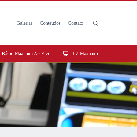
Galerias
Conteúdos
Contato
Rádio Maanaim Ao Vivo
TV Maanaim