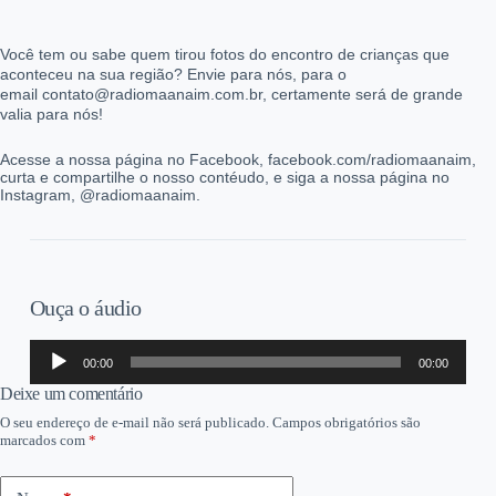
Você tem ou sabe quem tirou fotos do encontro de crianças que
aconteceu na sua região? Envie para nós, para o
email contato@radiomaanaim.com.br, certamente será de grande
valia para nós!
Acesse a nossa página no Facebook, facebook.com/radiomaanaim,
curta e compartilhe o nosso contéudo, e siga a nossa página no
Instagram, @radiomaanaim.
Ouça o áudio
Tocador
00:00
00:00
de
áudio
Deixe um comentário
O seu endereço de e-mail não será publicado.
Campos obrigatórios são
marcados com
*