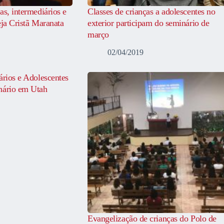
as, intermediários e
Classes de crianças a adolescentes no
eja Cristã Maranata
exterior participam do seminário de
março
02/04/2019
ários e Adolescentes
nário em Utah
Evangelização de crianças do Polo de