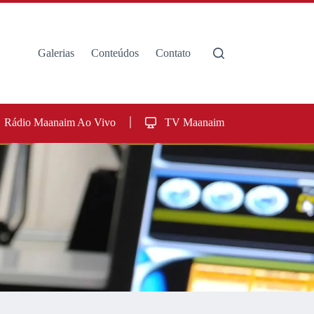
Galerias
Conteúdos
Contato
Rádio Maanaim Ao Vivo
TV Maanaim