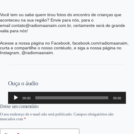
Você tem ou sabe quem tirou fotos do encontro de crianças que
aconteceu na sua região? Envie para nós, para o
email contato@radiomaanaim.com.br, certamente será de grande
valia para nós!
Acesse a nossa página no Facebook, facebook.com/radiomaanaim,
curta e compartilhe o nosso contéudo, e siga a nossa página no
Instagram, @radiomaanaim.
Ouça o áudio
Tocador
00:00
00:00
de
áudio
Deixe um comentário
O seu endereço de e-mail não será publicado.
Campos obrigatórios são
marcados com
*