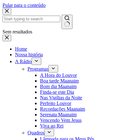
Pular para o conteúdo
Sem resultados
Home
Nossa história
A Rádio
Programas
A Hora do Louvor
Boa tarde Maanaim
Bom dia Maanaim
Finda-se este Dia
Nas Vigílias da Noite
Perfeito Louvor
Recordações Maanaim
Serenata Maanaim
Vencendo Vem Jesus
Viva ao Rei
Quadros
Lâmpada para os Meus Pés