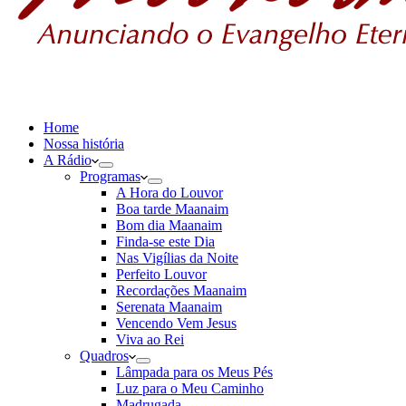
Home
Nossa história
A Rádio
Programas
A Hora do Louvor
Boa tarde Maanaim
Bom dia Maanaim
Finda-se este Dia
Nas Vigílias da Noite
Perfeito Louvor
Recordações Maanaim
Serenata Maanaim
Vencendo Vem Jesus
Viva ao Rei
Quadros
Lâmpada para os Meus Pés
Luz para o Meu Caminho
Madrugada