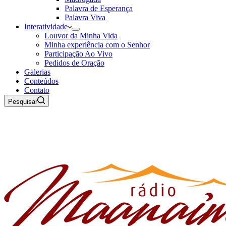
Palavra de Esperança
Palavra Viva
Interatividade
Louvor da Minha Vida
Minha experiência com o Senhor
Participação Ao Vivo
Pedidos de Oração
Galerias
Conteúdos
Contato
Pesquisar
06 de Agosto de 2026
Rádio Maanaim Ao Vivo
TV Maanaim