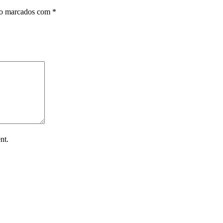
ão marcados com
*
nt.