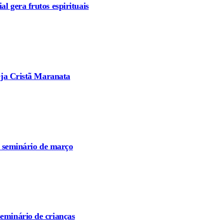
l gera frutos espirituais
reja Cristã Maranata
o seminário de março
eminário de crianças