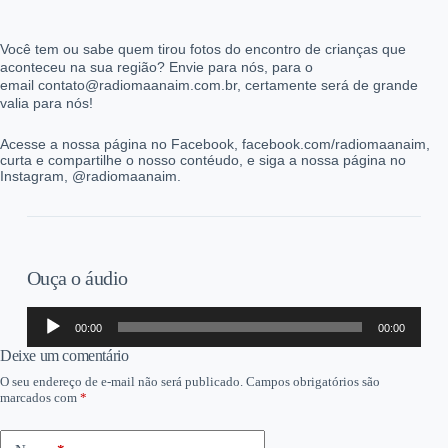
Você tem ou sabe quem tirou fotos do encontro de crianças que
aconteceu na sua região? Envie para nós, para o
email contato@radiomaanaim.com.br, certamente será de grande
valia para nós!
Acesse a nossa página no Facebook, facebook.com/radiomaanaim,
curta e compartilhe o nosso contéudo, e siga a nossa página no
Instagram, @radiomaanaim.
Ouça o áudio
Tocador
00:00
00:00
de
áudio
Deixe um comentário
O seu endereço de e-mail não será publicado.
Campos obrigatórios são
marcados com
*