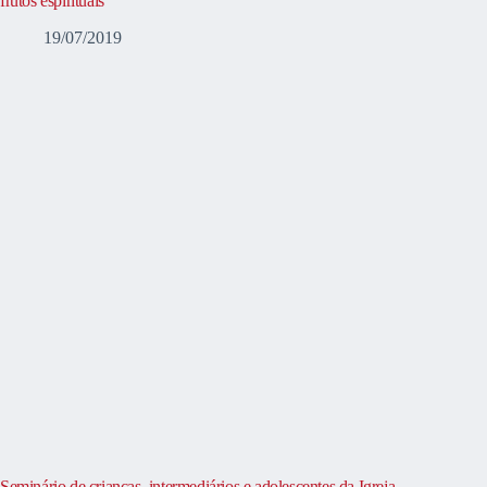
frutos espirituais
19/07/2019
Seminário de crianças, intermediários e adolescentes da Igreja