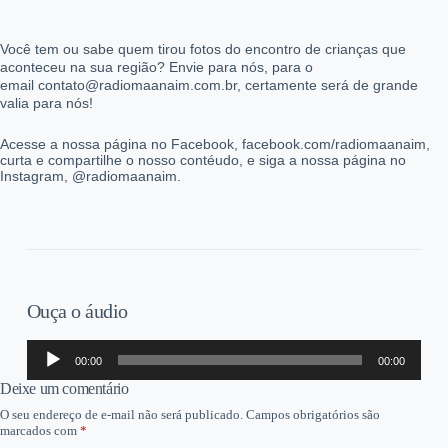
Você tem ou sabe quem tirou fotos do encontro de crianças que
aconteceu na sua região? Envie para nós, para o
email contato@radiomaanaim.com.br, certamente será de grande
valia para nós!
Acesse a nossa página no Facebook, facebook.com/radiomaanaim,
curta e compartilhe o nosso contéudo, e siga a nossa página no
Instagram, @radiomaanaim.
Ouça o áudio
Tocador
00:00
00:00
de
áudio
Deixe um comentário
O seu endereço de e-mail não será publicado.
Campos obrigatórios são
marcados com
*