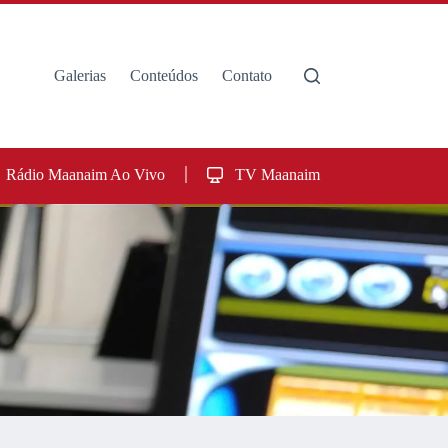
Galerias
Conteúdos
Contato
Rádio Maanaim Ao Vivo
TV Maanaim