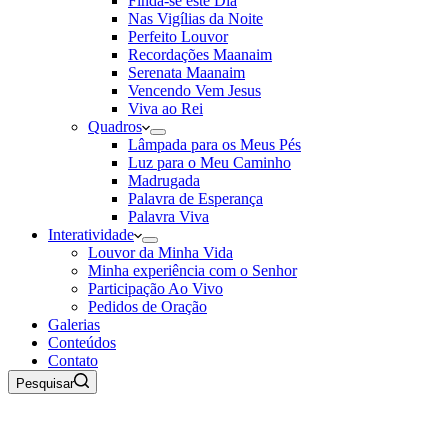
Finda-se este Dia
Nas Vigílias da Noite
Perfeito Louvor
Recordações Maanaim
Serenata Maanaim
Vencendo Vem Jesus
Viva ao Rei
Quadros
Lâmpada para os Meus Pés
Luz para o Meu Caminho
Madrugada
Palavra de Esperança
Palavra Viva
Interatividade
Louvor da Minha Vida
Minha experiência com o Senhor
Participação Ao Vivo
Pedidos de Oração
Galerias
Conteúdos
Contato
Pesquisar
06 de Agosto de 2026
Rádio Maanaim Ao Vivo
TV Maanaim