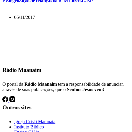
Evangelização de crianças da ICM Lorena – SP
05/11/2017
E muitos dos que tinham crido vinham, confessando e publicando os
seus feitos.
Atos 19:18
Rádio Maanaim
O portal da
Rádio Maanaim
tem a responsabilidade de anunciar,
através de suas publicações, que o
Senhor Jesus vem!
Outros sites
Igreja Cristã Maranata
Instituto Bíblico