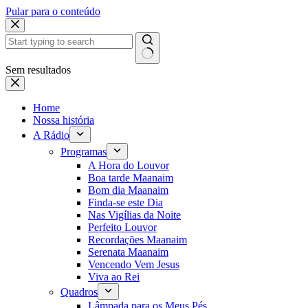
Pular para o conteúdo
Sem resultados
Home
Nossa história
A Rádio
Programas
A Hora do Louvor
Boa tarde Maanaim
Bom dia Maanaim
Finda-se este Dia
Nas Vigílias da Noite
Perfeito Louvor
Recordações Maanaim
Serenata Maanaim
Vencendo Vem Jesus
Viva ao Rei
Quadros
Lâmpada para os Meus Pés