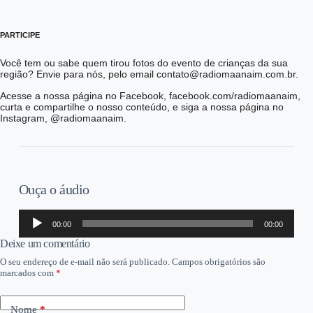
PARTICIPE
Você tem ou sabe quem tirou fotos do evento de crianças da sua
região? Envie para nós, pelo email contato@radiomaanaim.com.br.
Acesse a nossa página no Facebook, facebook.com/radiomaanaim,
curta e compartilhe o nosso conteúdo, e siga a nossa página no
Instagram, @radiomaanaim.
Ouça o áudio
Tocador
00:00
00:00
de
áudio
Deixe um comentário
O seu endereço de e-mail não será publicado.
Campos obrigatórios são
marcados com
*
Nome
*