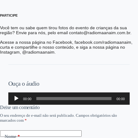
PARTICIPE
Você tem ou sabe quem tirou fotos do evento de crianças da sua
região? Envie para nós, pelo email contato@radiomaanaim.com.br.
Acesse a nossa página no Facebook, facebook.com/radiomaanaim,
curta e compartilhe o nosso conteúdo, e siga a nossa página no
Instagram, @radiomaanaim.
Ouça o áudio
Tocador
00:00
00:00
de
áudio
Deixe um comentário
O seu endereço de e-mail não será publicado.
Campos obrigatórios são
marcados com
*
Nome
*