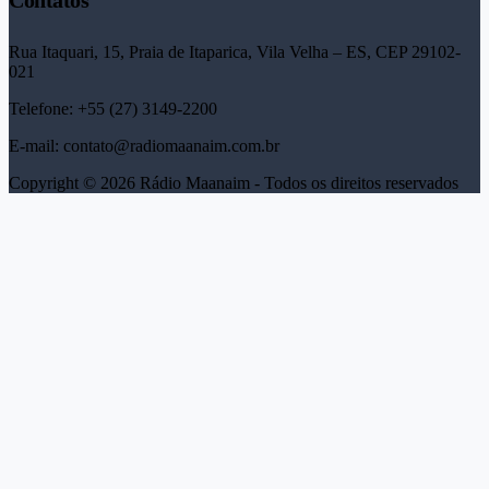
Rua Itaquari, 15, Praia de Itaparica, Vila Velha – ES, CEP 29102-
021
Telefone: +55 (27) 3149-2200
E-mail: contato@radiomaanaim.com.br
Copyright © 2026 Rádio Maanaim - Todos os direitos reservados