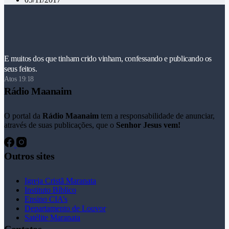
E muitos dos que tinham crido vinham, confessando e publicando os
seus feitos.
Atos 19:18
Rádio Maanaim
O portal da
Rádio Maanaim
tem a responsabilidade de anunciar,
através de suas publicações, que o
Senhor Jesus vem!
Outros sites
Igreja Cristã Maranata
Instituto Bíblico
Ensino CIA’s
Departamento de Louvor
Satélite Maranata
Contatos