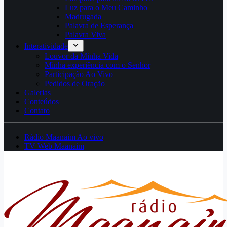
Luz para o Meu Caminho
Madrugada
Palavra de Esperança
Palavra Viva
Interatividade
Louvor da Minha Vida
Minha experiência com o Senhor
Participação Ao Vivo
Pedidos de Oração
Galerias
Conteúdos
Contato
Rádio Maanaim Ao vivo
TV Web Maanaim