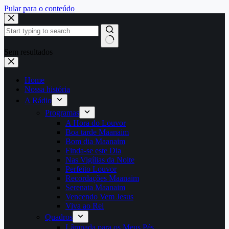
Pular para o conteúdo
Sem resultados
Home
Nossa história
A Rádio
Programas
A Hora do Louvor
Boa tarde Maanaim
Bom dia Maanaim
Finda-se este Dia
Nas Vigílias da Noite
Perfeito Louvor
Recordações Maanaim
Serenata Maanaim
Vencendo Vem Jesus
Viva ao Rei
Quadros
Lâmpada para os Meus Pés