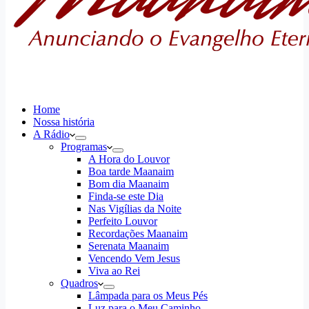
Home
Nossa história
A Rádio
Programas
A Hora do Louvor
Boa tarde Maanaim
Bom dia Maanaim
Finda-se este Dia
Nas Vigílias da Noite
Perfeito Louvor
Recordações Maanaim
Serenata Maanaim
Vencendo Vem Jesus
Viva ao Rei
Quadros
Lâmpada para os Meus Pés
Luz para o Meu Caminho