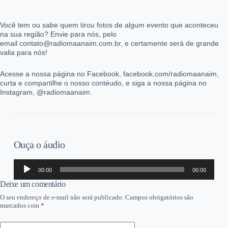
Você tem ou sabe quem tirou fotos de algum evento que aconteceu
na sua região? Envie para nós, pelo
email contato@radiomaanaim.com.br, e certamente será de grande
valia para nós!
Acesse a nossa página no Facebook, facebook.com/radiomaanaim,
curta e compartilhe o nosso contéudo, e siga a nossa página no
Instagram, @radiomaanaim.
Ouça o áudio
Tocador
00:00
00:00
de
áudio
Deixe um comentário
O seu endereço de e-mail não será publicado.
Campos obrigatórios são
marcados com
*