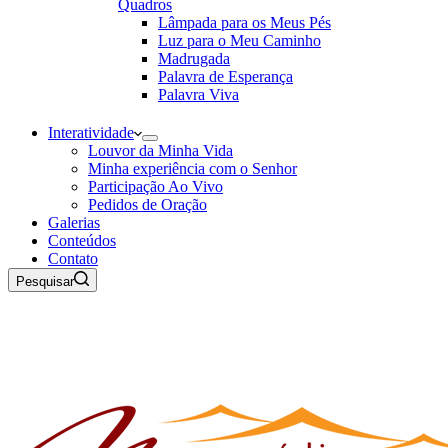
Quadros
Lâmpada para os Meus Pés
Luz para o Meu Caminho
Madrugada
Palavra de Esperança
Palavra Viva
Interatividade
Louvor da Minha Vida
Minha experiência com o Senhor
Participação Ao Vivo
Pedidos de Oração
Galerias
Conteúdos
Contato
Pesquisar
09 de Agosto de 2026
Rádio Maanaim Ao Vivo
TV Maanaim