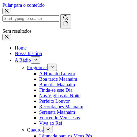
Pular para o conteúdo
Sem resultados
Home
Nossa história
A Rádio
Programas
A Hora do Louvor
Boa tarde Maanaim
Bom dia Maanaim
Finda-se este Dia
Nas Vigílias da Noite
Perfeito Louvor
Recordações Maanaim
Serenata Maanaim
Vencendo Vem Jesus
Viva ao Rei
Quadros
Lâmpada para os Meus Pés