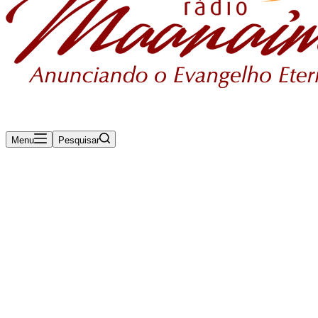
Menu
Pesquisar
Rádio Maanaim Ao Vivo
TV Maanaim
Blog