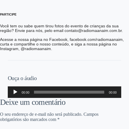
PARTICIPE
Você tem ou sabe quem tirou fotos do evento de crianças da sua
região? Envie para nós, pelo email contato@radiomaanaim.com.br.
Acesse a nossa página no Facebook, facebook.com/radiomaanaim,
curta e compartilhe o nosso conteúdo, e siga a nossa página no
Instagram, @radiomaanaim.
Ouça o áudio
Tocador
00:00
00:00
de
áudio
Deixe um comentário
O seu endereço de e-mail não será publicado.
Campos
obrigatórios são marcados com
*