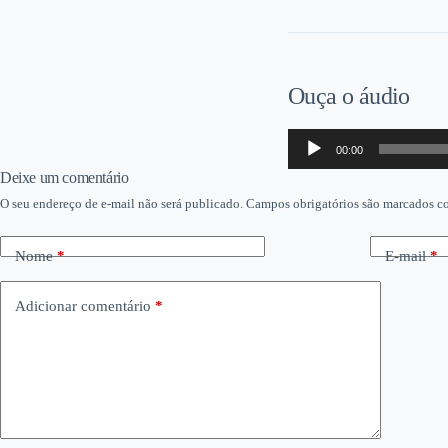
Ouça o áudio
Tocador
00:00
de
áudio
Deixe um comentário
O seu endereço de e-mail não será publicado.
Campos obrigatórios são marcados 
Nome
*
E-mail
*
Adicionar comentário
*