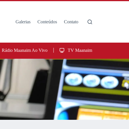
Galerias
Conteúdos
Contato
Rádio Maanaim Ao Vivo
TV Maanaim