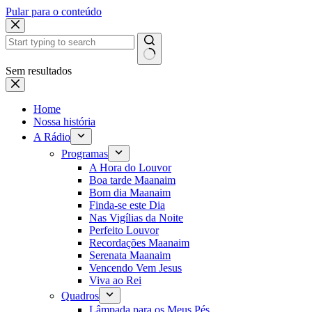
Pular para o conteúdo
Sem resultados
Home
Nossa história
A Rádio
Programas
A Hora do Louvor
Boa tarde Maanaim
Bom dia Maanaim
Finda-se este Dia
Nas Vigílias da Noite
Perfeito Louvor
Recordações Maanaim
Serenata Maanaim
Vencendo Vem Jesus
Viva ao Rei
Quadros
Lâmpada para os Meus Pés