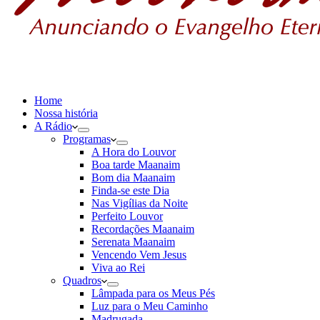
Home
Nossa história
A Rádio
Programas
A Hora do Louvor
Boa tarde Maanaim
Bom dia Maanaim
Finda-se este Dia
Nas Vigílias da Noite
Perfeito Louvor
Recordações Maanaim
Serenata Maanaim
Vencendo Vem Jesus
Viva ao Rei
Quadros
Lâmpada para os Meus Pés
Luz para o Meu Caminho
Madrugada