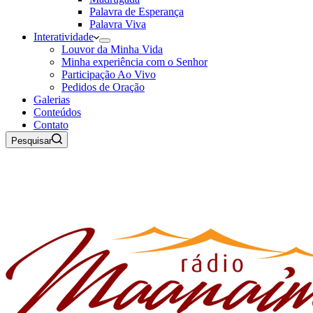
Palavra de Esperança
Palavra Viva
Interatividade
Louvor da Minha Vida
Minha experiência com o Senhor
Participação Ao Vivo
Pedidos de Oração
Galerias
Conteúdos
Contato
Pesquisar
06 de Agosto de 2026
Rádio Maanaim Ao Vivo
TV Maanaim