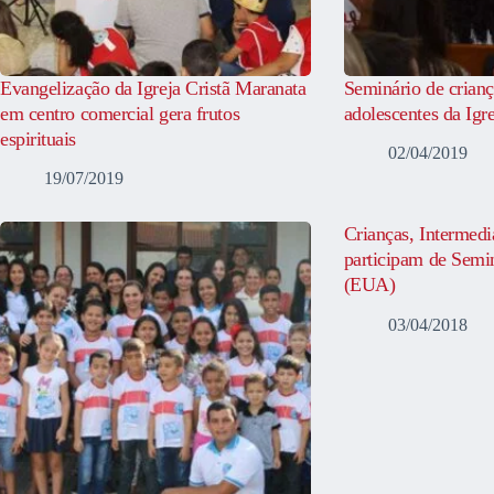
Evangelização da Igreja Cristã Maranata
Seminário de crianç
em centro comercial gera frutos
adolescentes da Igr
espirituais
02/04/2019
19/07/2019
Crianças, Intermedi
participam de Semi
(EUA)
03/04/2018