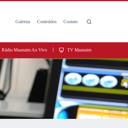
Galerias
Conteúdos
Contato
Rádio Maanaim Ao Vivo
TV Maanaim