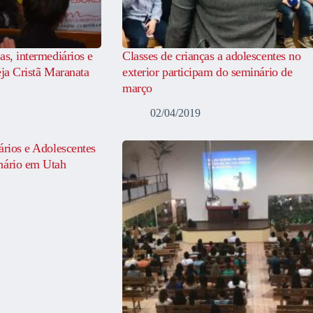
as, intermediários e
Classes de crianças a adolescentes no
eja Cristã Maranata
exterior participam do seminário de
março
02/04/2019
ários e Adolescentes
nário em Utah