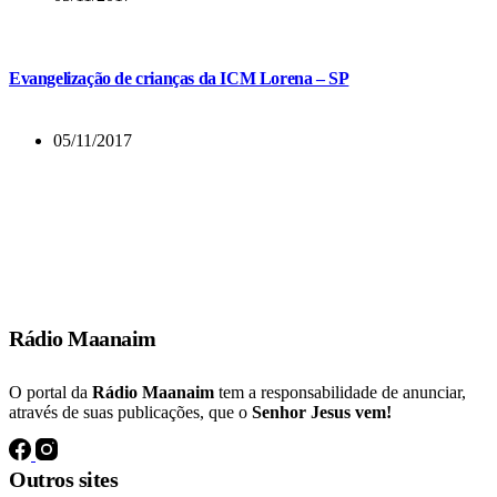
Evangelização de crianças da ICM Lorena – SP
05/11/2017
E muitos dos que tinham crido vinham, confessando e publicando os
seus feitos.
Atos 19:18
Rádio Maanaim
O portal da
Rádio Maanaim
tem a responsabilidade de anunciar,
através de suas publicações, que o
Senhor Jesus vem!
Outros sites