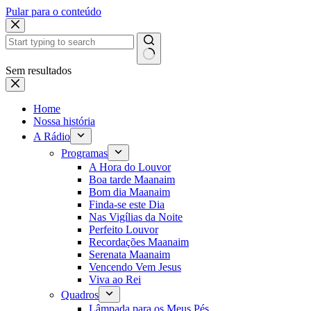
Pular para o conteúdo
Sem resultados
Home
Nossa história
A Rádio
Programas
A Hora do Louvor
Boa tarde Maanaim
Bom dia Maanaim
Finda-se este Dia
Nas Vigílias da Noite
Perfeito Louvor
Recordações Maanaim
Serenata Maanaim
Vencendo Vem Jesus
Viva ao Rei
Quadros
Lâmpada para os Meus Pés