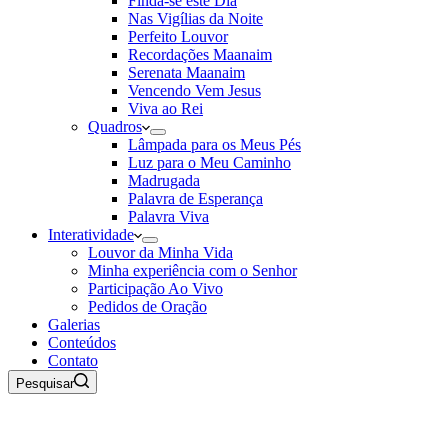
Finda-se este Dia
Nas Vigílias da Noite
Perfeito Louvor
Recordações Maanaim
Serenata Maanaim
Vencendo Vem Jesus
Viva ao Rei
Quadros
Lâmpada para os Meus Pés
Luz para o Meu Caminho
Madrugada
Palavra de Esperança
Palavra Viva
Interatividade
Louvor da Minha Vida
Minha experiência com o Senhor
Participação Ao Vivo
Pedidos de Oração
Galerias
Conteúdos
Contato
Pesquisar
07 de Agosto de 2026
Rádio Maanaim Ao Vivo
TV Maanaim