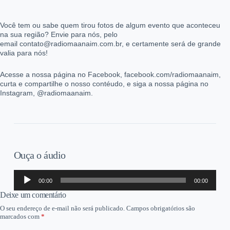
Você tem ou sabe quem tirou fotos de algum evento que aconteceu
na sua região? Envie para nós, pelo
email contato@radiomaanaim.com.br, e certamente será de grande
valia para nós!
Acesse a nossa página no Facebook, facebook.com/radiomaanaim,
curta e compartilhe o nosso contéudo, e siga a nossa página no
Instagram, @radiomaanaim.
Ouça o áudio
Tocador
00:00
00:00
de
áudio
Deixe um comentário
O seu endereço de e-mail não será publicado.
Campos obrigatórios são
marcados com
*